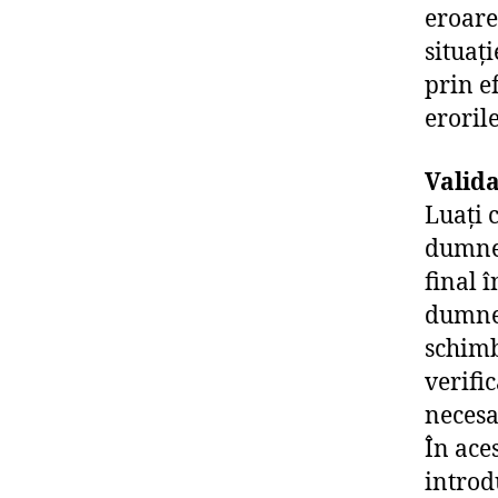
eroare
situați
prin e
eroril
Valida
Luați 
dumnea
final î
dumnea
schimb
verifi
necesa
În ace
introdu