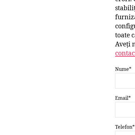
stabili
furniz
config
toate 
Aveți 
contac
Nume*
Email*
Telefon*