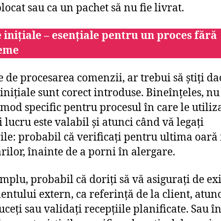
blocat sau ca un pachet să nu fie livrat.
 inițiale – esențiale pentru un proces fără
eme
e de procesarea comenzii, ar trebui să știți da
inițiale sunt corect introduse. Bineînțeles, nu 
 mod specific pentru procesul în care le utiliza
 lucru este valabil și atunci când vă legați
rile: probabil că verificați pentru ultima oară
rilor, înainte de a porni în alergare.
mplu, probabil că doriți să vă asigurați de ex
ntului extern, ca referință de la client, atun
ceți sau validați recepțiile planificate. Sau în