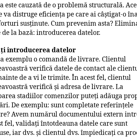
a este cauzată de o problemă structurală. Ace
e va distruge eficiența pe care ai câștigat-o în
forturi susținute. Cum prevenim asta? Elimin
e de la bază: introducerea datelor.
ți introducerea datelor
ca exemplu o comandă de livrare. Clientul
voastră verifică datele de contact ale client
nainte de a vi le trimite. În acest fel, clientul
voastră verifică și adresa de livrare. La
area stadiilor comenzilor puteți adăuga prop
cări. De exemplu: sunt completate referințele
re? Avem numărul documentului extern int
st fel, validați întotdeauna datele care sunt
se, iar dvs. și clientul dvs. împiedicați ca pr