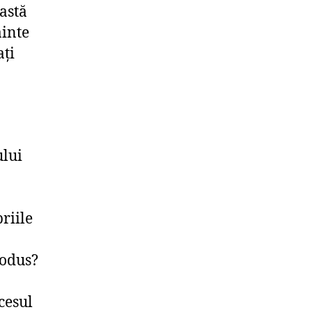
astă
ainte
ați
ului
riile
rodus?
ocesul