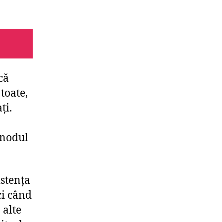
că
toate,
ți.
 nodul
istența
ci când
 alte