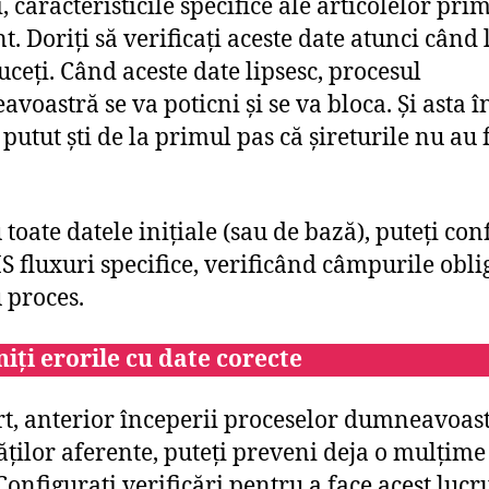
i, caracteristicile specifice ale articolelor pri
nt. Doriți să verificați aceste date atunci când 
uceți. Când aceste date lipsesc, procesul
voastră se va poticni și se va bloca. Și asta î
i putut ști de la primul pas că șireturile nu au 
 toate datele inițiale (sau de bază), puteți con
 fluxuri specifice, verificând câmpurile obli
 proces.
iți erorile cu date corecte
rt, anterior începerii proceselor dumneavoast
tăților aferente, puteți preveni deja o mulțime
Configurați verificări pentru a face acest lucr