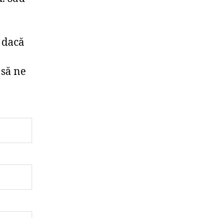
t dacă
 să ne