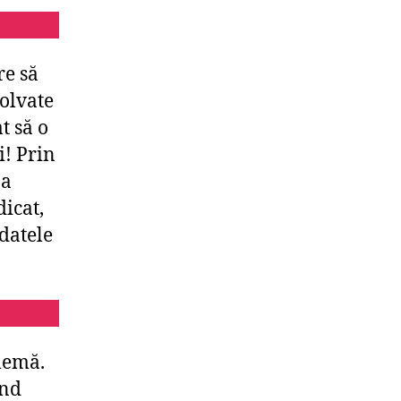
re să
zolvate
t să o
i! Prin
 a
dicat,
 datele
lemă.
ând