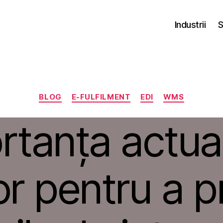
Industrii
S
Categorii
BLOG
E-FULFILMENT
EDI
WMS
tanța actual
or pentru a p