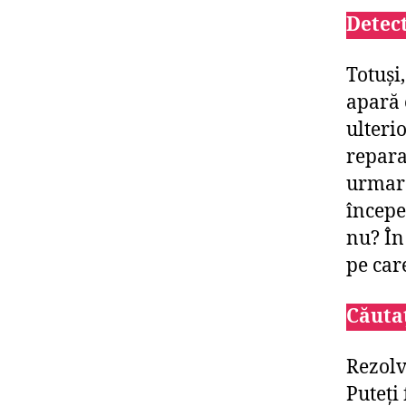
Detect
Totuși
apară 
ulteri
repara
urmare,
începe 
nu? În
pe care
Căuta
Rezolv
Puteți