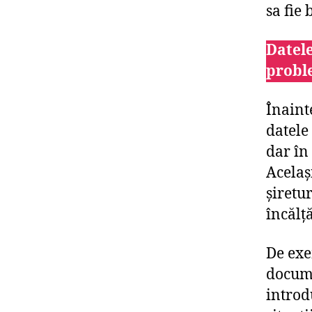
sa fie 
Datele
probl
Înaint
datele 
dar în
Același
șiretu
încălță
De exe
docume
introdu