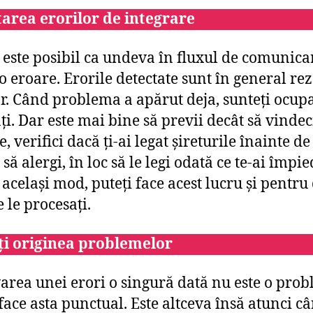
area erorilor de integrare
, este posibil ca undeva în fluxul de comunica
o eroare. Erorile detectate sunt în general re
or. Când problema a apărut deja, sunteți ocupa
ți. Dar este mai bine să previi decât să vindec
 verifici dacă ți-ai legat șireturile înainte de
să alergi, în loc să le legi odată ce te-ai împie
 același mod, puteți face acest lucru și pentru
 le procesați.
ți originea problemelor
area unei erori o singură dată nu este o prob
 face asta punctual. Este altceva însă atunci c