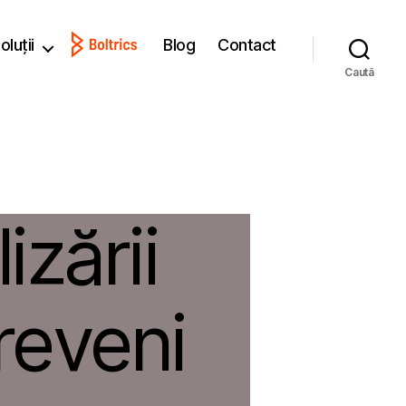
oluții
Blog
Contact
Caută
izării
reveni