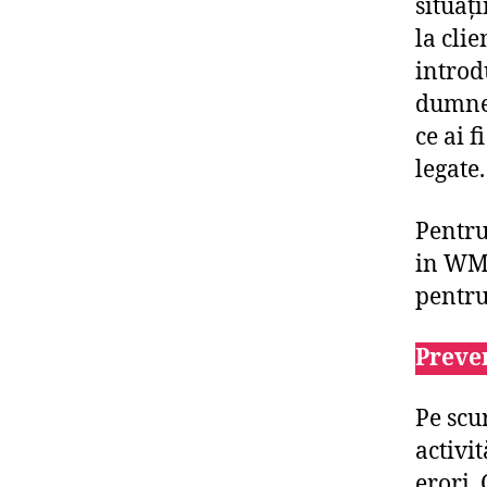
situați
la clie
introd
dumnea
ce ai f
legate.
Pentru
in WMS
pentru
Preven
Pe scu
activi
erori. 