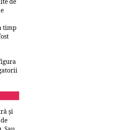
mite de
le
n timp
fost
figura
gatorii
ră și
 de
u. Sau