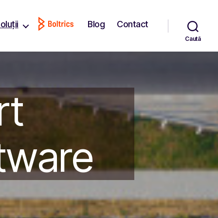
oluții
Blog
Contact
Caută
rt
tware