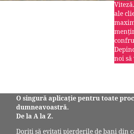
Viteză
ale cli
maximu
mențin
confru
Depind
noi să
O singură aplicație pentru toate pro
dumneavoastră.
De la A la Z.
Doriți să evitați pierderile de bani din 