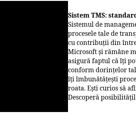
Sistem TMS: standard
Sistemul de management
procesele tale de transp
cu contribuții din într
Microsoft și rămâne m
asigură faptul că îți p
conform dorințelor tal
îți îmbunătățești proce
roata. Ești curios să af
Descoperă posibilități