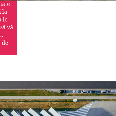
iate
i la
 le
 să vă
u.
e de