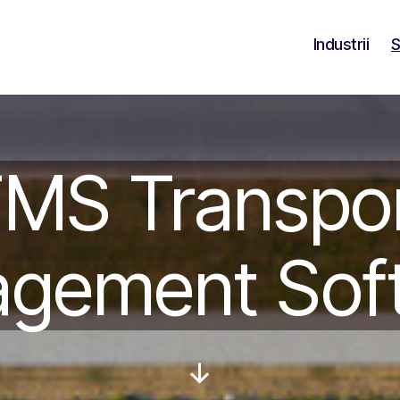
Industrii
S
MS Transpo
gement Sof
Derulează