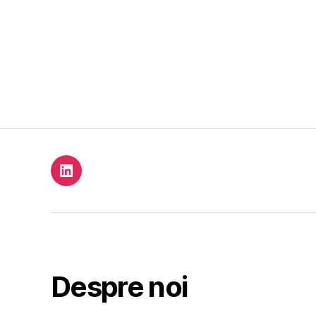
Element
de
meniu
Despre noi