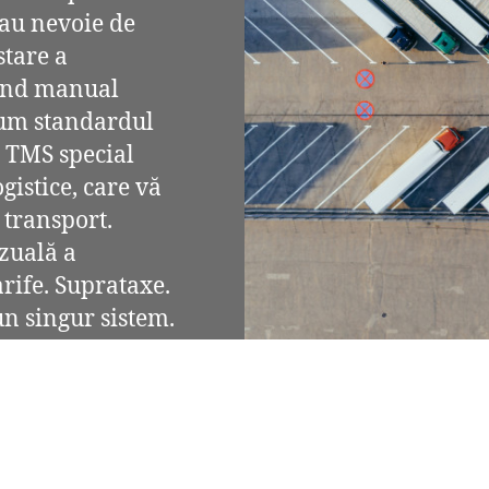
 au nevoie de
stare a
rând manual
 cum standardul
n TMS special
gistice, care vă
e transport.
zuală a
arife. Suprataxe.
un singur sistem.