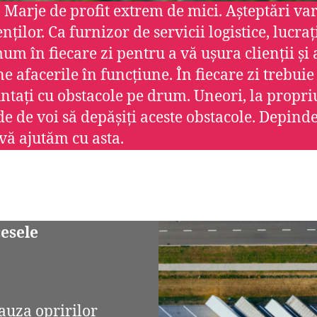
în
. Marje de profit extrem de mici. Așteptări var
jos
enților. Ca furnizor de servicii logistice, lucraț
m în fiecare zi pentru a vă ușura clienții și a
e afacerile în funcțiune. În fiecare zi trebuie
ntați cu obstacole pe drum. Uneori, la propri
e de voi să depășiți aceste obstacole. Depind
 vă ajutăm cu asta.
cesele
cauza opririlor